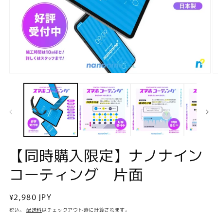
モ
ー
ダ
ル
で
メ
デ
ィ
ア
【同時購入限定】ナノナイン
(1)
(2
を
コーティング 片面
開
く
通
¥2,980 JPY
常
税込。
配送料
はチェックアウト時に計算されます。