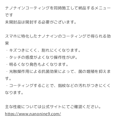
価
格
ナノナインコーティングを同時施工して納品するメニュー
です
未開封品は開封する必要がございます。
スマホに特化したナノナインのコーティングで得られる効
果
・キズつきにくく、割れにくくなります。
・タッチの感度がよくなり操作性がUP。
・明るくなり発色もよくなります。
・光触媒作用による抗菌効果によって、菌の増殖を抑えま
す。
・コーティングすることで、指紋などの汚れがつきにくく
なります。
主な性能については公式サイトにてご確認ください。
https://www.nanonine9.com/