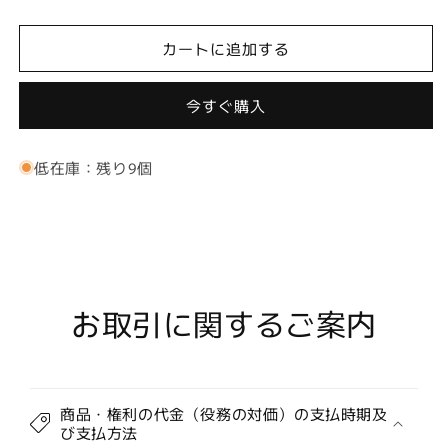
時
時
購
購
カートに追加する
入
入
限
限
今すぐ購入
定】
定】
ナ
ナ
ノ
ノ
低在庫：残り9個
ナ
ナ
イ
イ
ン
ン
コ
コ
ー
ー
テ
テ
お取引に関するご案内
ィ
ィ
ン
ン
グ
グ
片
片
商品・権利の代金（役務の対価）の支払時期及
面
面
び支払方法
の
の