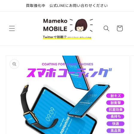
コンテ
買取強化中 公式LINEにお問い合わせください
ンツに
進む
カ
ー
ト
商品情
報にス
キップ