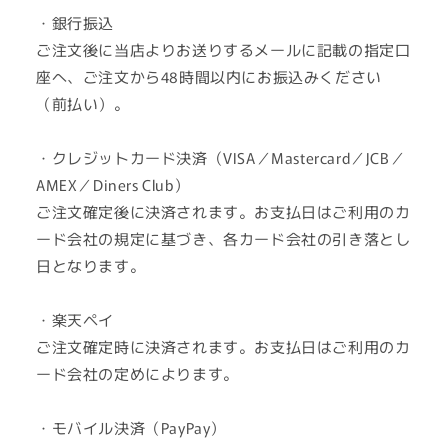
数
数
・銀行振込
量
量
ご注文後に当店よりお送りするメールに記載の指定口
を
を
座へ、ご注文から48時間以内にお振込みください
減
増
（前払い）。
ら
や
す
す
・クレジットカード決済（VISA／Mastercard／JCB／
AMEX／Diners Club）
ご注文確定後に決済されます。お支払日はご利用のカ
ード会社の規定に基づき、各カード会社の引き落とし
日となります。
・楽天ペイ
ご注文確定時に決済されます。お支払日はご利用のカ
ード会社の定めによります。
・モバイル決済（PayPay）